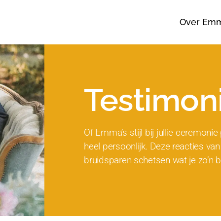
Over Em
Testimoni
Of Emma’s stijl bij jullie ceremonie 
heel persoonlijk. Deze reacties van
bruidsparen schetsen wat je zo’n b