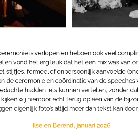
e ceremonie is verlopen en hebben ook veel comp
 en vond het erg leuk dat het een mix was van onze 
t stijfjes, formeel of onpersoonlijk aanvoelde (on
an de ceremonie en coördinatie van de speeches v
n gedachte hadden iets kunnen vertellen, zonder d
l kijken wij hierdoor echt terug op een van de bi
ggen eigenlijk foto’s altijd meer dan tekst kan doen
– Ilse en Berend, januari 2026